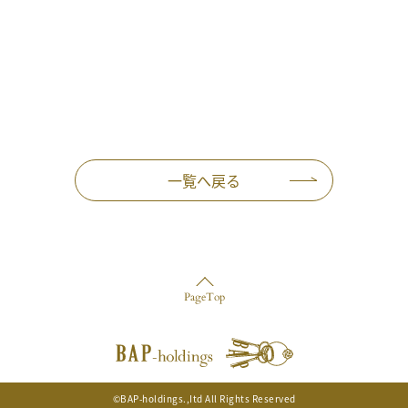
一覧へ戻る
PageTop
©BAP-holdings.,Itd All Rights Reserved